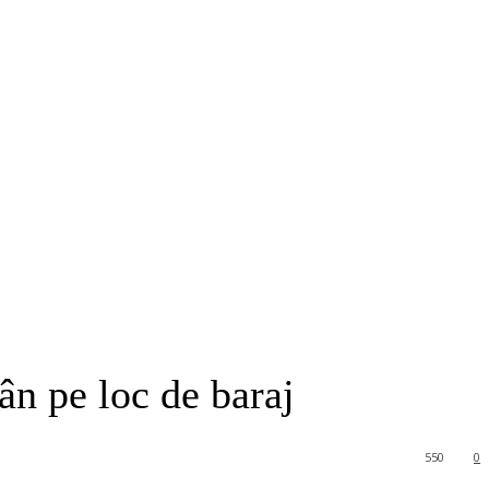
ân pe loc de baraj
550
0