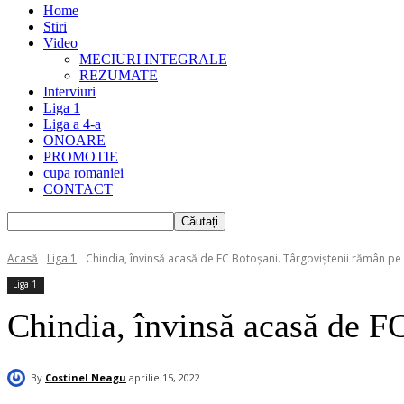
Home
Stiri
Video
MECIURI INTEGRALE
REZUMATE
Interviuri
Liga 1
Liga a 4-a
ONOARE
PROMOTIE
cupa romaniei
CONTACT
Acasă
Liga 1
Chindia, învinsă acasă de FC Botoşani. Târgoviştenii rămân pe 
Liga 1
Chindia, învinsă acasă de FC
By
Costinel Neagu
aprilie 15, 2022