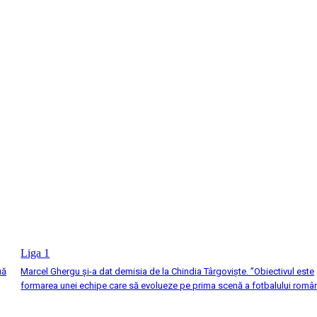
Liga 1
uă
Marcel Ghergu şi-a dat demisia de la Chindia Târgovişte. ”Obiectivul este
formarea unei echipe care să evolueze pe prima scenă a fotbalului româ