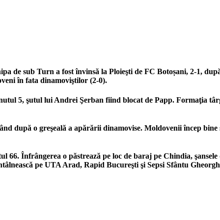
pa de sub Turn a fost învinsă la Ploieşti de FC Botoșani, 2-1, dup
veni în fata dinamoviştilor (2-0).
inutul 5, şutul lui Andrei Şerban fiind blocat de Papp. Formaţia t
nd după o greşeală a apărării dinamovise. Moldovenii încep bine ş
ul 66. Înfrângerea o păstrează pe loc de baraj pe Chindia, şansele d
tâlnească pe UTA Arad, Rapid Bucureşti şi Sepsi Sfântu Gheorghe, 