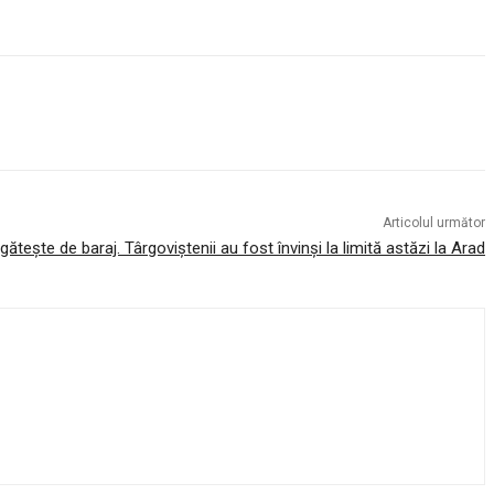
Articolul următor
ăteşte de baraj. Târgoviştenii au fost învinşi la limită astăzi la Arad