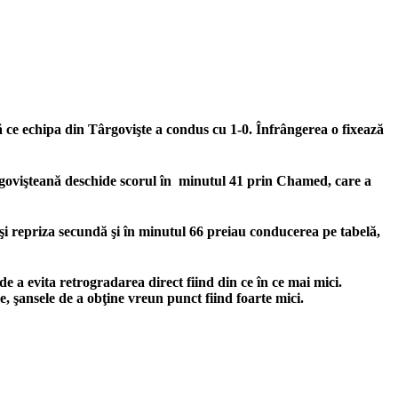
ă ce echipa din Târgovişte a condus cu 1-0. Înfrângerea o fixează
ârgovişteană deschide scorul în minutul 41 prin Chamed, care a
i repriza secundă şi în minutul 66 preiau conducerea pe tabelă,
e a evita retrogradarea direct fiind din ce în ce mai mici.
şansele de a obţine vreun punct fiind foarte mici.