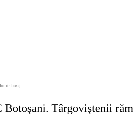
loc de baraj
 Botoşani. Târgoviştenii răm