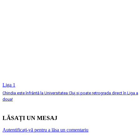
Liga 1
Chindia este înfrântă la Universitatea Cluj şi poate retrograda direct în Liga a
doua!
LĂSAȚI UN MESAJ
Autentificați-vă pentru a lăsa un comentariu