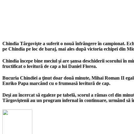
Chindia Târgovişte a suferit o nouă înfrângere în campionat. Echi
pe Chindia pe loc de baraj, mai ales după victoria echipei din Mio
Chindia începe bine meciul şi are şansa deschiderii scorului în m
fructificat o lovitură de cap a lui Daniel Florea.
Bucuria Chindiei a ţinut doar două minute, Mihai Roman II egalâ
Enriko Papa marcând cu o frumoasă lovitură de cap.
Deşi au încercat să egaleze pe tabelă, scorul a rămas cel din minut
Târgoviştenii au un program infernal în continuare, urmând să în