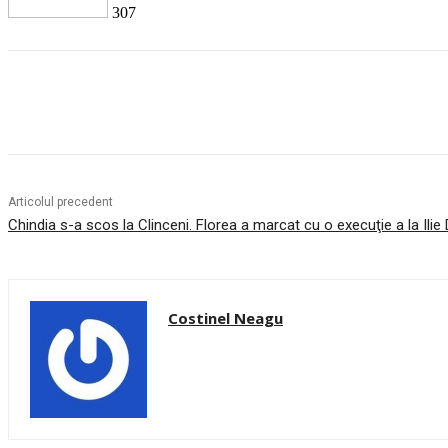
307
Facebook
Twitter
Pinterest
WhatsApp
Articolul precedent
Chindia s-a scos la Clinceni. Florea a marcat cu o execuţie a la Ili
Costinel Neagu