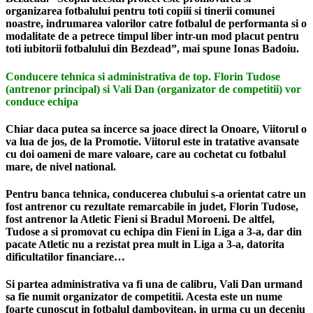
organizarea fotbalului pentru toti copiii si tinerii comunei
noastre, indrumarea valorilor catre fotbalul de performanta si o
modalitate de a petrece timpul liber intr-un mod placut pentru
toti iubitorii fotbalului din Bezdead”
, mai spune Ionas Badoiu.
Conducere tehnica si administrativa de top. Florin Tudose
(antrenor principal) si Vali Dan (organizator de competitii) vor
conduce echipa
Chiar daca putea sa incerce sa joace direct la Onoare, Viitorul o
va lua de jos, de la Promotie. Viitorul este in tratative avansate
cu doi oameni de mare valoare, care au cochetat cu fotbalul
mare, de nivel national.
Pentru banca tehnica, conducerea clubului s-a orientat catre un
fost antrenor cu rezultate remarcabile in judet,
Florin Tudose
,
fost antrenor la Atletic Fieni si Bradul Moroeni. De altfel,
Tudose a si promovat cu echipa din Fieni in Liga a 3-a, dar din
pacate Atletic nu a rezistat prea mult in Liga a 3-a, datorita
dificultatilor financiare…
Si partea administrativa va fi una de calibru,
Vali Dan
urmand
sa fie numit organizator de competitii. Acesta este un nume
foarte cunoscut in fotbalul dambovitean, in urma cu un deceniu