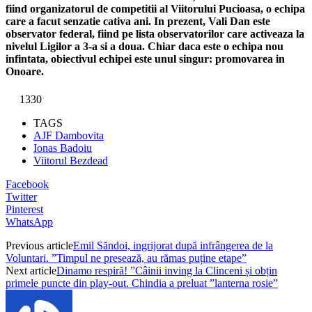
fiind organizatorul de competitii al Viitorului Pucioasa, o echipa
care a facut senzatie cativa ani. In prezent, Vali Dan este
observator federal, fiind pe lista observatorilor care activeaza la
nivelul Ligilor a 3-a si a doua. Chiar daca este o echipa nou
infintata, obiectivul echipei este unul singur: promovarea in
Onoare.
1330
TAGS
AJF Dambovita
Ionas Badoiu
Viitorul Bezdead
Facebook
Twitter
Pinterest
WhatsApp
Previous article
Emil Săndoi, ingrijorat după infrângerea de la
Voluntari. ”Timpul ne presează, au rămas puține etape”
Next article
Dinamo respiră! ”Câinii inving la Clinceni și obțin
primele puncte din play-out. Chindia a preluat ”lanterna rosie”