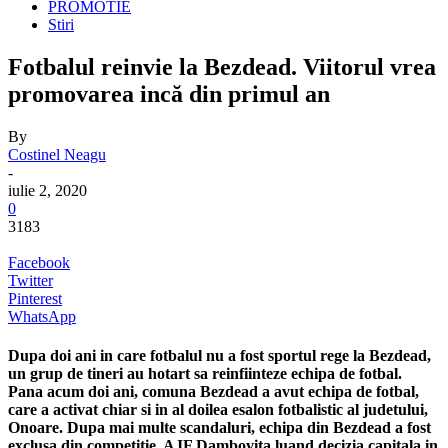
PROMOTIE
Stiri
Fotbalul reinvie la Bezdead. Viitorul vrea
promovarea incă din primul an
By
Costinel Neagu
-
iulie 2, 2020
0
3183
Facebook
Twitter
Pinterest
WhatsApp
Dupa doi ani in care fotbalul nu a fost sportul rege la Bezdead,
un grup de tineri au hotart sa reinfiinteze echipa de fotbal.
Pana acum doi ani, comuna Bezdead a avut echipa de fotbal,
care a activat chiar si in al doilea esalon fotbalistic al judetului,
Onoare. Dupa mai multe scandaluri, echipa din Bezdead a fost
exclusa din competitie, AJF Dambovita luand decizia capitala in