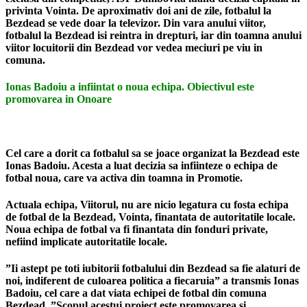
privinta Vointa. De aproximativ doi ani de zile, fotbalul la
Bezdead se vede doar la televizor. Din vara anului viitor,
fotbalul la Bezdead isi reintra in drepturi, iar din toamna anului
viitor locuitorii din Bezdead vor vedea meciuri pe viu in
comuna.
Ionas Badoiu a infiintat o noua echipa. Obiectivul este
promovarea in Onoare
Cel care a dorit ca fotbalul sa se joace organizat la Bezdead este
Ionas Badoiu
. Acesta a luat decizia sa infiinteze o echipa de
fotbal noua, care va activa din toamna in Promotie.
Actuala echipa, Viitorul, nu are nicio legatura cu fosta echipa
de fotbal de la Bezdead, Vointa, finantata de autoritatile locale.
Noua echipa de fotbal va fi finantata din fonduri private,
nefiind implicate autoritatile locale.
”Ii astept pe toti iubitorii fotbalului din Bezdead sa fie alaturi de
noi, indiferent de culoarea politica a fiecaruia”
a transmis Ionas
Badoiu, cel care a dat viata echipei de fotbal din comuna
Bezdead
. ”Scopul acestui proiect este promovarea si