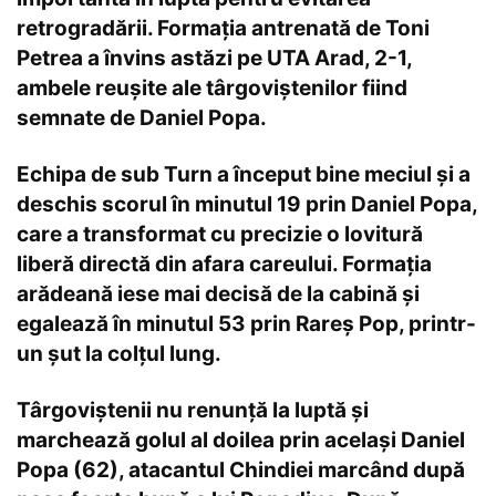
retrogradării. Formaţia antrenată de Toni
Petrea a învins astăzi pe UTA Arad, 2-1,
ambele reuşite ale târgoviştenilor fiind
semnate de Daniel Popa.
Echipa de sub Turn a început bine meciul şi a
deschis scorul în minutul 19 prin Daniel Popa,
care a transformat cu precizie o lovitură
liberă directă din afara careului. Formaţia
arădeană iese mai decisă de la cabină şi
egalează în minutul 53 prin Rareş Pop, printr-
un şut la colţul lung.
Târgoviştenii nu renunţă la luptă şi
marchează golul al doilea prin acelaşi Daniel
Popa (62), atacantul Chindiei marcând după