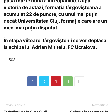
pasa foarte bună a lui Popadiuc. După
victoria de astăzi, formaţia târgovişteană a
acumulat 22 de puncte, cu unul mai puţin
decât Universitatea Cluj, formaţie care are un
meci mai puţin disputat.
În etapa viitoare, târgoviștenii se vor deplasa
la echipa lui Adrian Mititelu, FC Ucraiova.
503
Previous article
Next article
Fotbalistii de la Gura Sutii,
Chindia joacă astăzi la