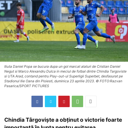
Iliuta Daniel Popa se bucura dupa un gol marcat alaturi de Cristian Daniel
Negut si Marco Alexandru Dulca in meciul de fotbal dintre Chindia Targoviste
si UTA Arad, contand pentru Play-out-ul Superligii Superbet, desfasurat pe
Stadionul Ilie Oana din Ploiesti, duminica 23 aprilie 2023. © FOTO:Razvan
Pasarica/SPORT PICTURES
Chindia Târgovişte a obţinut o victorie foarte
importantă în lupta pentru evitarea