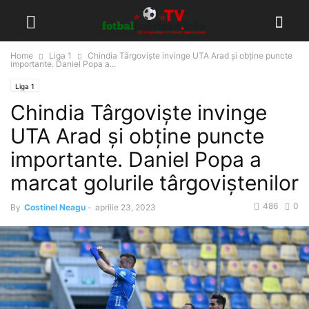
Home
Liga 1
Chindia Târgovişte invinge UTA Arad și obține puncte
importante. Daniel Popa a...
Liga 1
Chindia Târgovişte invinge
UTA Arad și obține puncte
importante. Daniel Popa a
marcat golurile târgoviştenilor
486
0
By
Costinel Neagu
-
aprilie 23, 2023