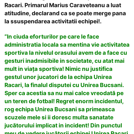
Racari. Primarul Marius Caraveteanu a luat
atitudine, declarand ca se poate merge pana
la ssuspendarea activitatii echipei!.
”In ciuda eforturilor pe care le face
administratia locala sa mentina vie activitatea
sportiva la nivelul orasului avem de a face cu
gesturi inadmisibile in societate, cu atat mai
mult in viața sportiva! Nimic nu justifica
gestul unor jucatori de la echipa Unirea
Racari, la finalul disputei cu Unirea Bucsani.
Sper ca acestia sa nu mai calce vreodată pe
un teren de fotbal! Regret enorm incidentul,
rog echipa Unirea Bucsani sa primeasca
scuzele mele si ii doresc multa sanatate
jucătorului implicat in incident! Din punctul
meu de vedere jucătorii echipei Unirea Racari