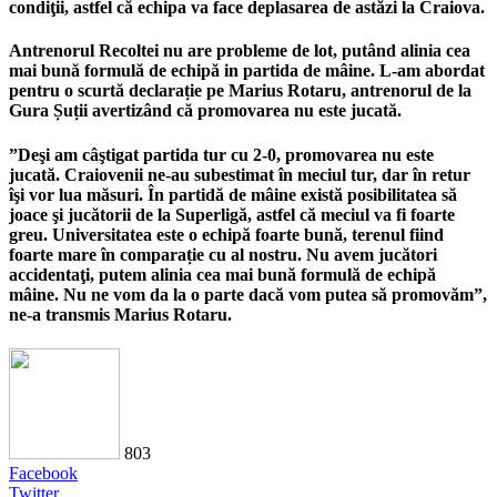
condiţii, astfel că echipa va face deplasarea de astăzi la Craiova.
Antrenorul Recoltei nu are probleme de lot, putând alinia cea
mai bună formulă de echipă in partida de mâine. L-am abordat
pentru o scurtă declarație pe Marius Rotaru, antrenorul de la
Gura Șuții avertizând că promovarea nu este jucată.
”Deşi am câştigat partida tur cu 2-0, promovarea nu este
jucată. Craiovenii ne-au subestimat în meciul tur, dar în retur
îşi vor lua măsuri. În partidă de mâine există posibilitatea să
joace şi jucătorii de la Superlig
ă
, astfel că meciul va fi foarte
greu. Universitatea este o echipă foarte bună, terenul fiind
foarte mare în compara
ție
cu al nostru. Nu avem jucători
accidentaţi, putem alinia cea mai bună formul
ă
de echipă
mâine. Nu ne vom da la o parte dacă vom putea să promovăm
”,
ne-a transmis Marius Rotaru.
803
Facebook
Twitter