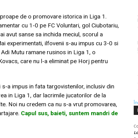
 aproape de o promovare istorica in Liga 1.
lamentar cu 1-0 pe FC Voluntari, gol Ciubotariu,
mai avut sanse sa inchida meciul, scorul a
Mai experimentati, ilfovenii s-au impus cu 3-0 si
 Adi Mutu ramane rusinos in Liga 1, o
 Kovacs, care nu l-a eliminat pe Horj pentru
-a impus in fata targovistenilor, inclusiv din
a in Liga 1, dar lacrimile jucatorilor de la
În
ulte. Noi nu credem ca nu s-a vrut promovarea,
artajare.
Capul sus, baieti, suntem mandri de
Co
Lo