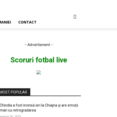
ANIEI
CONTACT
- Advertisment -
Scoruri fotbal live
MOST POPULAR
Chindia a fost invinsă ieri la Chiajna și are emoții
mari cu retrogradarea
martie 30, 2025