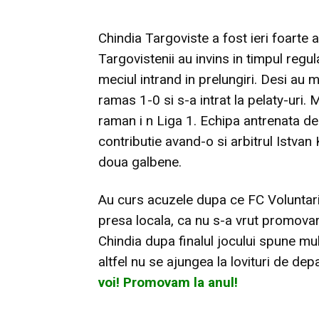
Chindia Targoviste a fost ieri foarte
Targovistenii au invins in timpul regu
meciul intrand in prelungiri. Desi au 
ramas 1-0 si s-a intrat la pelaty-uri. 
raman i n Liga 1. Echipa antrenata de
contributie avand-o si arbitrul Istvan
doua galbene.
Au curs acuzele dupa ce FC Voluntari s
presa locala, ca nu s-a vrut promovare
Chindia dupa finalul jocului spune m
altfel nu se ajungea la lovituri de dep
voi! Promovam la anul!