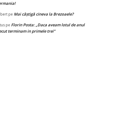
ermania!
Mai câștigă cineva la Brezoaele?
bert
pe
Florin Posta: „Daca aveam lotul de anul
tus
pe
ecut terminam in primele trei”