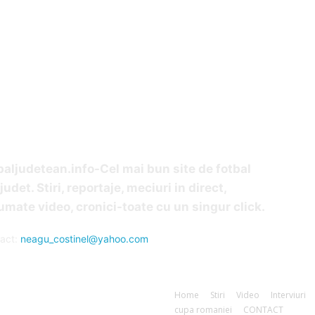
OUT US
F
baljudetean.info-Cel mai bun site de fotbal
judet. Stiri, reportaje, meciuri in direct,
umate video, cronici-toate cu un singur click.
act:
neagu_costinel@yahoo.com
Home
Stiri
Video
Interviuri
cupa romaniei
CONTACT