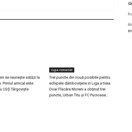
G
Ro
Mi
tr
cupa romaniei
ni se reuneşte astăzi la
Trei puncte din nouă posibile pentru
. Primul amical este
echipele dâmboviţene in Liga a treia.
u CSȘ Târgovişte
Doar Flacăra Moreni a obţinut trei
puncte, Urban Titu şi FC Pucioasa...