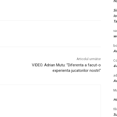
ho
Si
Io
Ta
va
rest
WhatsApp
w
bo
Av
Articolul următor
Co
VIDEO. Adrian Mutu: ”Diferenta a facut-o
4-
experienta jucatorilor nostri”
ad
Av
Mu
H
fi
Su