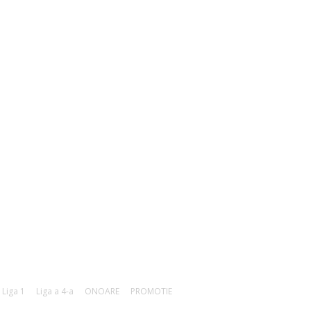
OLLOW US
Liga 1
Liga a 4-a
ONOARE
PROMOTIE