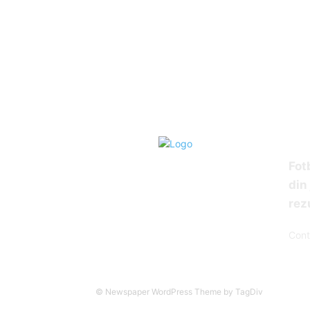
AB
Fot
din 
rez
Cont
© Newspaper WordPress Theme by TagDiv