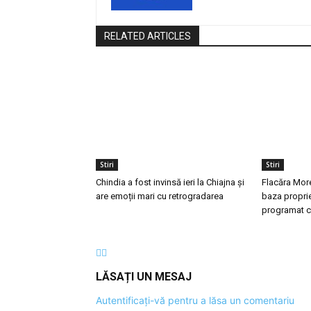
RELATED ARTICLES
Stiri
Stiri
Chindia a fost invinsă ieri la Chiajna și
Flacăra More
are emoții mari cu retrogradarea
baza proprie
programat c
LĂSAȚI UN MESAJ
Autentificați-vă pentru a lăsa un comentariu