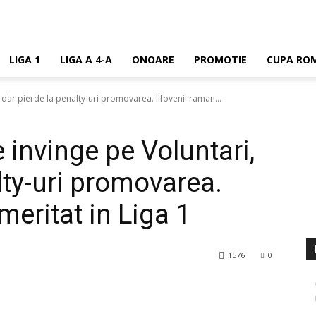
LIGA 1
LIGA A 4-A
ONOARE
PROMOTIE
CUPA ROM
 dar pierde la penalty-uri promovarea. Ilfovenii raman...
 invinge pe Voluntari,
lty-uri promovarea.
meritat in Liga 1
1576
0
rest
WhatsApp