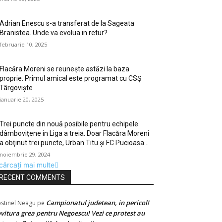
Adrian Enescu s-a transferat de la Sageata
Branistea. Unde va evolua in retur?
februarie 10, 2025
Flacăra Moreni se reuneşte astăzi la baza
proprie. Primul amical este programat cu CSȘ
Târgovişte
ianuarie 20, 2025
Trei puncte din nouă posibile pentru echipele
dâmboviţene in Liga a treia. Doar Flacăra Moreni
a obţinut trei puncte, Urban Titu şi FC Pucioasa...
noiembrie 29, 2024
cărcați mai multe
RECENT COMMENTS
Campionatul judetean, in pericol!
stinel Neagu
pe
vitura grea pentru Negoescu! Vezi ce protest au