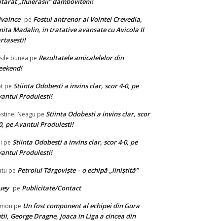
tarat „fluierasii” damboviteni!
lvaince
Fostul antrenor al Vointei Crevedia,
pe
nita Madalin, in tratative avansate cu Avicola II
rtasesti!
Rezultatele amicalelelor din
sile bunea
pe
eekend!
Stiinta Odobesti a invins clar, scor 4-0, pe
t
pe
antul Produlesti!
Stiinta Odobesti a invins clar, scor
stinel Neagu
pe
0, pe Avantul Produlesti!
Stiinta Odobesti a invins clar, scor 4-0, pe
i
pe
antul Produlesti!
Petrolul Târgovişte – o echipă „liniştită”
tu
pe
uey
Publicitate/Contact
pe
Un fost component al echipei din Gura
limon
pe
tii, George Dragne, joaca in Liga a cincea din