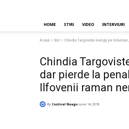
HOME
STIRI
VIDEO
INTERVIURI
Acasă
Stiri
Chindia Targoviste invinge pe Voluntari,
Stiri
Chindia Targoviste
dar pierde la pena
Ilfovenii raman ne
By
Costinel Neagu
iunie 14, 2018
Facebook
Twitter
Pinte