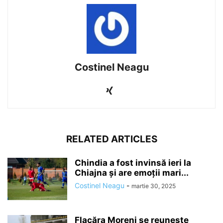
Costinel Neagu
RELATED ARTICLES
Chindia a fost invinsă ieri la
Chiajna și are emoții mari...
Costinel Neagu
-
martie 30, 2025
Flacăra Moreni se reuneşte