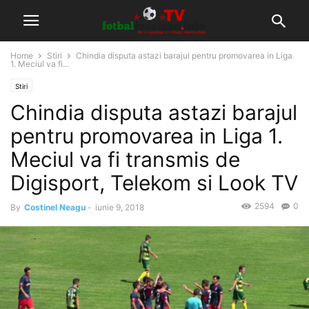
Home
Stiri
Chindia disputa astazi barajul pentru promovarea in Liga
1. Meciul va fi...
Stiri
Chindia disputa astazi barajul
pentru promovarea in Liga 1.
Meciul va fi transmis de
Digisport, Telekom si Look TV
2594
0
By
Costinel Neagu
-
iunie 9, 2018