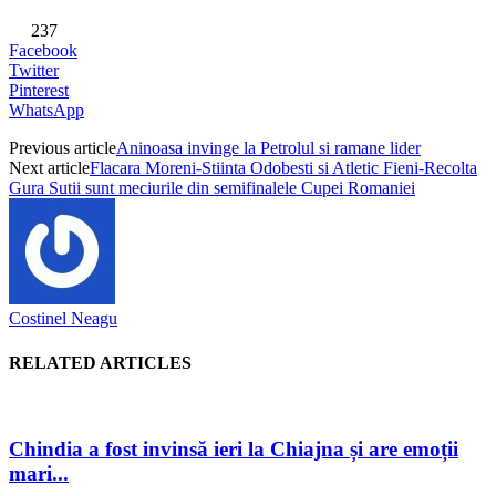
237
Facebook
Twitter
Pinterest
WhatsApp
Previous article
Aninoasa invinge la Petrolul si ramane lider
Next article
Flacara Moreni-Stiinta Odobesti si Atletic Fieni-Recolta
Gura Sutii sunt meciurile din semifinalele Cupei Romaniei
Costinel Neagu
RELATED ARTICLES
Chindia a fost invinsă ieri la Chiajna și are emoții
mari...