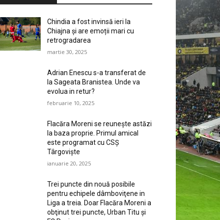
Chindia a fost invinsă ieri la
Chiajna și are emoții mari cu
retrogradarea
martie 30, 2025
Adrian Enescu s-a transferat de
la Sageata Branistea. Unde va
evolua in retur?
februarie 10, 2025
Flacăra Moreni se reuneşte astăzi
la baza proprie. Primul amical
este programat cu CSȘ
Târgovişte
ianuarie 20, 2025
Trei puncte din nouă posibile
pentru echipele dâmboviţene in
Liga a treia. Doar Flacăra Moreni a
obţinut trei puncte, Urban Titu şi