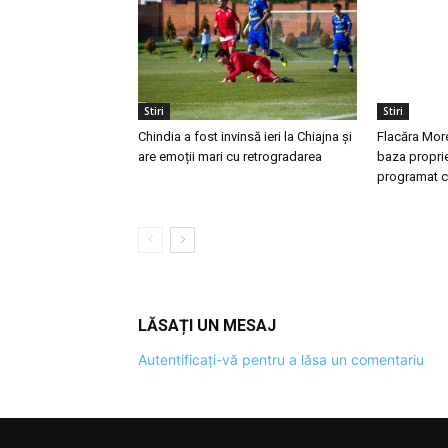
Stiri
Stiri
Chindia a fost invinsă ieri la Chiajna și
Flacăra More
are emoții mari cu retrogradarea
baza proprie
programat c
LĂSAȚI UN MESAJ
Autentificați-vă pentru a lăsa un comentariu