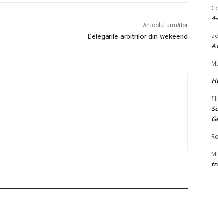
Co
4-
Articolul următor
ad
-
Delegarile arbitrilor din wekeend
Av
Mu
H
fi
Su
G
Ro
Mi
tr