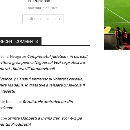
FC Pucioasa...
noiembrie 29, 2024
Încărcați mai multe
RECENT COMMENTS
Campionatul judetean, in pericol!
stinel Neagu
pe
vitura grea pentru Negoescu! Vezi ce protest au
tarat „fluierasii” damboviteni!
lvaince
Fostul antrenor al Vointei Crevedia,
pe
nita Madalin, in tratative avansate cu Avicola II
rtasesti!
Rezultatele amicalelelor din
sile bunea
pe
eekend!
Stiinta Odobesti a invins clar, scor 4-0, pe
t
pe
antul Produlesti!