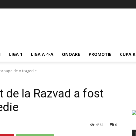
I
LIGA 1
LIGA A 4-A
ONOARE
PROMOTIE
CUPA R
 aproape de o tragedie
t de la Razvad a fost
edie
4864
0