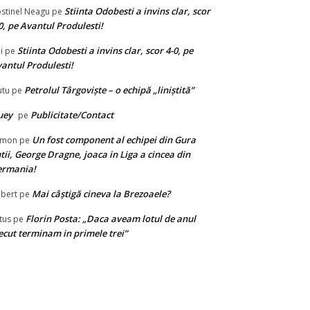
Stiinta Odobesti a invins clar, scor
stinel Neagu
pe
0, pe Avantul Produlesti!
Stiinta Odobesti a invins clar, scor 4-0, pe
i
pe
antul Produlesti!
Petrolul Târgovişte – o echipă „liniştită”
tu
pe
uey
Publicitate/Contact
pe
Un fost component al echipei din Gura
limon
pe
tii, George Dragne, joaca in Liga a cincea din
ermania!
Mai câștigă cineva la Brezoaele?
bert
pe
Florin Posta: „Daca aveam lotul de anul
tus
pe
ecut terminam in primele trei”