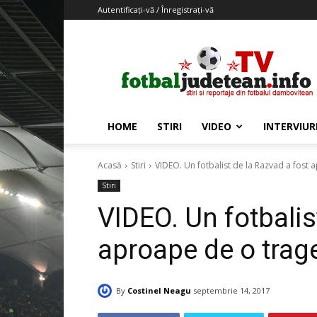
Autentificați-vă / Înregistrați-vă
Fotbaljudetean.info
HOME
STIRI
VIDEO
INTERVIUR
Acasă
Stiri
VIDEO. Un fotbalist de la Razvad a fost
Stiri
VIDEO. Un fotbalis
aproape de o trag
By
Costinel Neagu
septembrie 14, 2017