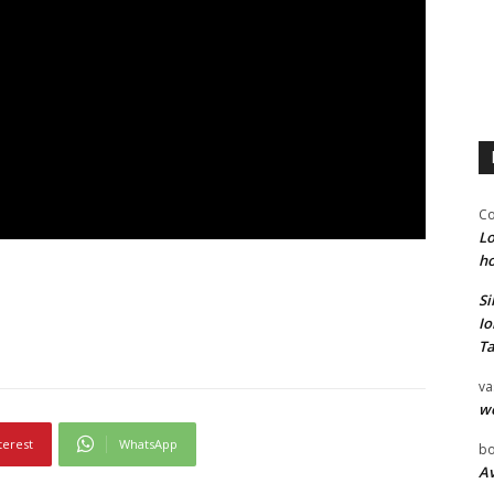
Co
Lo
ho
Si
Io
Ta
va
w
terest
WhatsApp
bo
Av