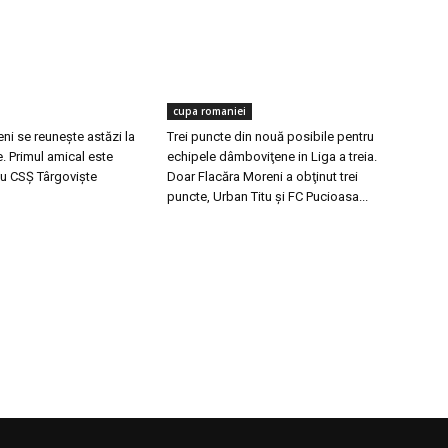
cupa romaniei
ni se reuneşte astăzi la
Trei puncte din nouă posibile pentru
. Primul amical este
echipele dâmboviţene in Liga a treia.
u CSȘ Târgovişte
Doar Flacăra Moreni a obţinut trei
puncte, Urban Titu şi FC Pucioasa...