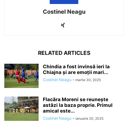
Costinel Neagu
RELATED ARTICLES
Chindia a fost invinsă ieri la
Chiajna și are emoții mari...
Costinel Neagu
-
martie 30, 2025
Flacăra Moreni se reuneşte
astăzi la baza proprie. Primul
amical este...
Costinel Neagu
-
ianuarie 20, 2025