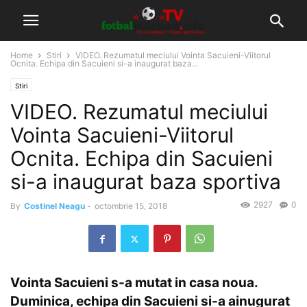
Home
Stiri
VIDEO. Rezumatul meciului Vointa Sacuieni-Viitorul
Ocnita. Echipa din Sacuieni si-a inaugurat baza...
Stiri
VIDEO. Rezumatul meciului
Vointa Sacuieni-Viitorul
Ocnita. Echipa din Sacuieni
si-a inaugurat baza sportiva
2927
0
By
Costinel Neagu
-
octombrie 15, 2018
Vointa Sacuieni s-a mutat in casa noua.
Duminica, echipa din Sacuieni si-a ainugurat