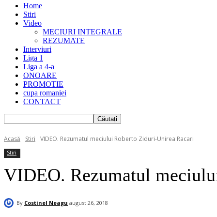
Home
Stiri
Video
MECIURI INTEGRALE
REZUMATE
Interviuri
Liga 1
Liga a 4-a
ONOARE
PROMOTIE
cupa romaniei
CONTACT
Acasă
Stiri
VIDEO. Rezumatul meciului Roberto Ziduri-Unirea Racari
Stiri
VIDEO. Rezumatul meciului
By
Costinel Neagu
august 26, 2018