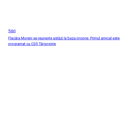
Stiri
Flacăra Moreni se reuneşte astăzi la baza proprie. Primul amical este
programat cu CSȘ Târgovişte