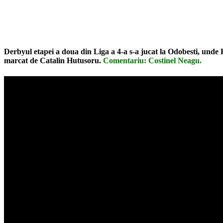
Facebook
Twitter
Pinterest
WhatsApp
Derbyul etapei a doua din Liga a 4-a s-a jucat la Odobesti, unde R
marcat de Catalin Hutusoru.
Comentariu: Costinel Neagu.