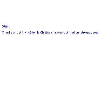
Stiri
Chindia a fost invinsă ieri la Chiajna și are emoții mari cu retrogradarea