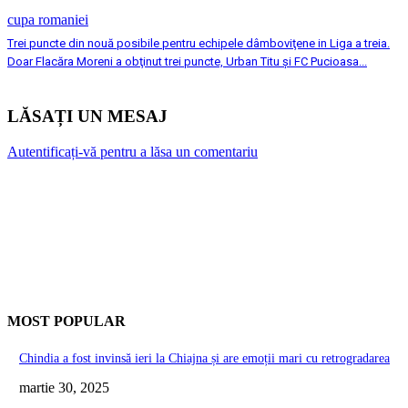
cupa romaniei
Trei puncte din nouă posibile pentru echipele dâmboviţene in Liga a treia.
Doar Flacăra Moreni a obţinut trei puncte, Urban Titu şi FC Pucioasa...
LĂSAȚI UN MESAJ
Autentificați-vă pentru a lăsa un comentariu
MOST POPULAR
Chindia a fost invinsă ieri la Chiajna și are emoții mari cu retrogradarea
martie 30, 2025