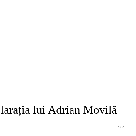
arația lui Adrian Movilă
1527
0