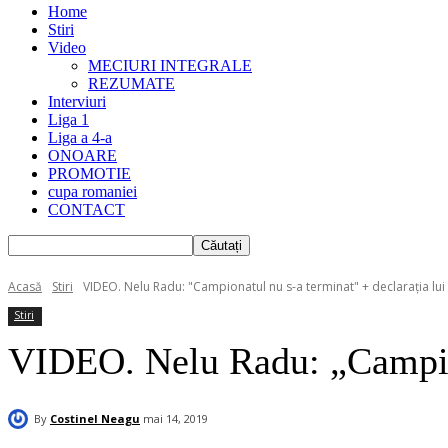
Home
Stiri
Video
MECIURI INTEGRALE
REZUMATE
Interviuri
Liga 1
Liga a 4-a
ONOARE
PROMOTIE
cupa romaniei
CONTACT
Acasă
Stiri
VIDEO. Nelu Radu: "Campionatul nu s-a terminat" + declarația lui
Stiri
VIDEO. Nelu Radu: „Campion
By
Costinel Neagu
mai 14, 2019