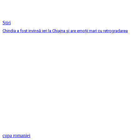
Stiri
Chindia a fost invinsă ieri la Chiajna și are emoții mari cu retrogradarea
cupa romaniei