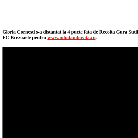
Facebook
Twitter
Pinterest
WhatsApp
Gloria Cornesti s-a distantat la 4 pucte fata de Recolta Gura Suti
FC Brezoaele pentru
www.infodambovita.ro
.