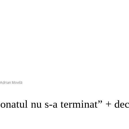
 Adrian Movilă
atul nu s-a terminat” + decl