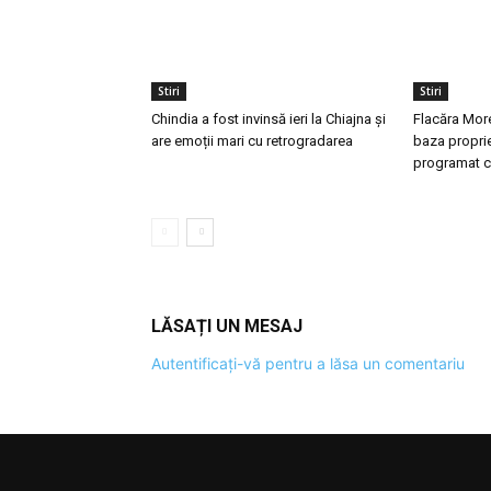
Stiri
Stiri
Chindia a fost invinsă ieri la Chiajna și
Flacăra More
are emoții mari cu retrogradarea
baza proprie
programat c
LĂSAȚI UN MESAJ
Autentificați-vă pentru a lăsa un comentariu