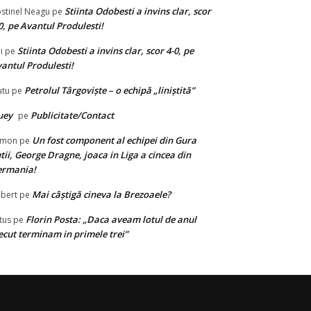
Stiinta Odobesti a invins clar, scor
stinel Neagu
pe
0, pe Avantul Produlesti!
Stiinta Odobesti a invins clar, scor 4-0, pe
i
pe
antul Produlesti!
Petrolul Târgovişte – o echipă „liniştită”
tu
pe
uey
Publicitate/Contact
pe
Un fost component al echipei din Gura
limon
pe
tii, George Dragne, joaca in Liga a cincea din
ermania!
Mai câștigă cineva la Brezoaele?
bert
pe
Florin Posta: „Daca aveam lotul de anul
tus
pe
ecut terminam in primele trei”