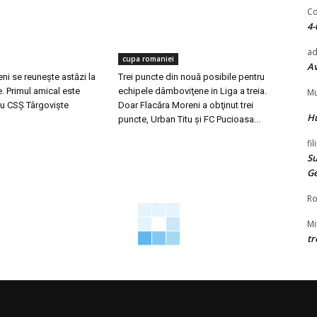
Co
4-
ad
cupa romaniei
Av
ni se reuneşte astăzi la
Trei puncte din nouă posibile pentru
. Primul amical este
echipele dâmboviţene in Liga a treia.
Mu
u CSȘ Târgovişte
Doar Flacăra Moreni a obţinut trei
H
puncte, Urban Titu şi FC Pucioasa...
fi
Su
G
Ro
Mi
tr