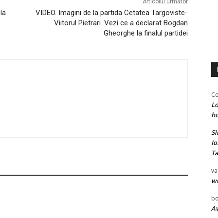
Articolul următor
la
VIDEO. Imagini de la partida Cetatea Targoviste-
Viitorul Pietrari. Vezi ce a declarat Bogdan
Gheorghe la finalul partidei
Co
Lo
ho
Si
Io
Ta
va
w
bo
Av