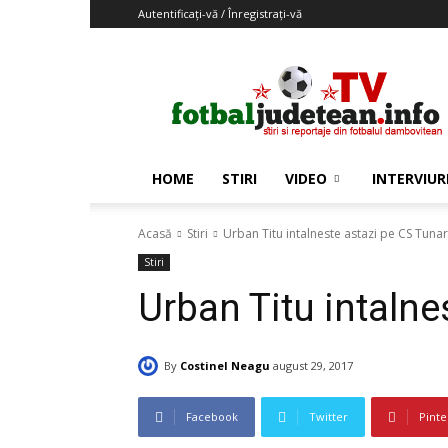
Autentificați-vă / Înregistrați-vă
Fotbaljudetean.info
HOME
STIRI
VIDEO
INTERVIUR
Acasă
Stiri
Urban Titu intalneste astazi pe CS Tunar
Stiri
Urban Titu intalne
By
Costinel Neagu
august 29, 2017
Facebook
Twitter
Pinte