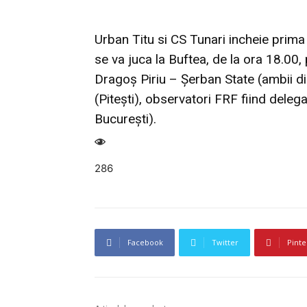
Urban Titu si CS Tunari incheie prima e
se va juca la Buftea, de la ora 18.00,
Dragoş Piriu – Şerban State (ambii d
(Piteşti), observatori FRF fiind deleg
Bucureşti).
286
Facebook
Twitter
Pinte