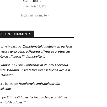
FC Pucioasa...
noiembrie 29, 2024
Încărcați mai multe
RECENT COMMENTS
Campionatul judetean, in pericol!
stinel Neagu
pe
vitura grea pentru Negoescu! Vezi ce protest au
tarat „fluierasii” damboviteni!
lvaince
Fostul antrenor al Vointei Crevedia,
pe
nita Madalin, in tratative avansate cu Avicola II
rtasesti!
Rezultatele amicalelelor din
sile bunea
pe
eekend!
Stiinta Odobesti a invins clar, scor 4-0, pe
t
pe
antul Produlesti!