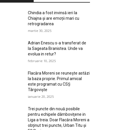
Chindia a fost invinsă ieri la
Chiajna și are emoții mari cu
retrogradarea
martie 30, 2025
Adrian Enescu s-a transferat de
la Sageata Branistea. Unde va
evolua in retur?
februarie 10, 2025
Flacăra Moreni se reuneşte astăzi
la baza proprie. Primul amical
este programat cu CSȘ
Târgovişte
ianuarie 20, 2025
Trei puncte din nouă posibile
pentru echipele dâmboviţene in
Liga a treia. Doar Flacăra Moreni a
obţinut trei puncte, Urban Titu şi