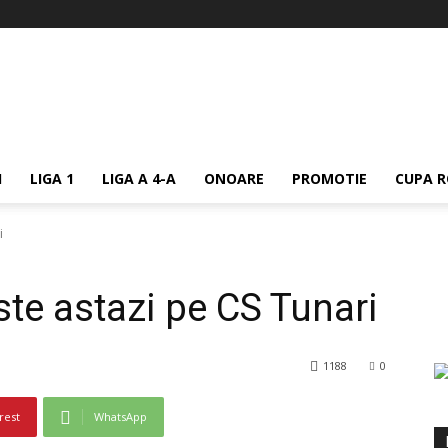
I
LIGA 1
LIGA A 4-A
ONOARE
PROMOTIE
CUPA R
i
ste astazi pe CS Tunari
1188
0
rest
WhatsApp