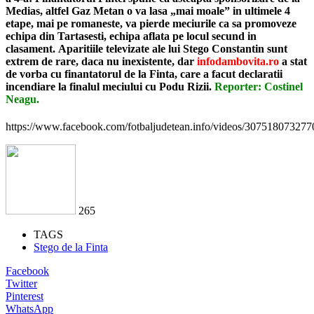
Medias, altfel Gaz Metan o va lasa „mai moale” in ultimele 4
etape, mai pe romaneste, va pierde meciurile ca sa promoveze
echipa din Tartasesti, echipa aflata pe locul secund in
clasament.
Aparitiile televizate ale lui Stego Constantin sunt
extrem de rare, daca nu inexistente, dar
infodambovita.ro
a stat
de vorba cu finantatorul de la Finta, care a facut declaratii
incendiare la finalul meciului cu Podu Rizii.
Reporter: Costinel
Neagu.
https://www.facebook.com/fotbaljudetean.info/videos/307518073277
265
TAGS
Stego de la Finta
Facebook
Twitter
Pinterest
WhatsApp