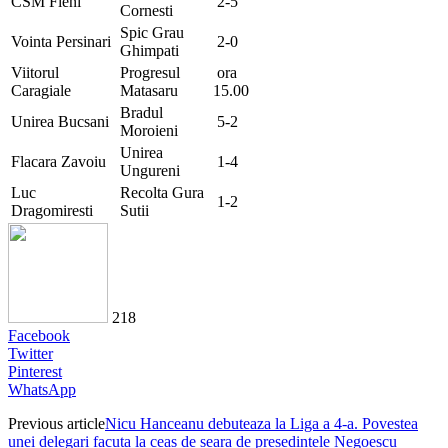
CSM Fieni
2-5
Cornesti
Spic Grau
Vointa Persinari
2-0
Ghimpati
Viitorul
Progresul
ora
Caragiale
Matasaru
15.00
Bradul
Unirea Bucsani
5-2
Moroieni
Unirea
Flacara Zavoiu
1-4
Ungureni
Luc
Recolta Gura
1-2
Dragomiresti
Sutii
218
Facebook
Twitter
Pinterest
WhatsApp
Previous article
Nicu Hanceanu debuteaza la Liga a 4-a. Povestea
unei delegari facuta la ceas de seara de presedintele Negoescu