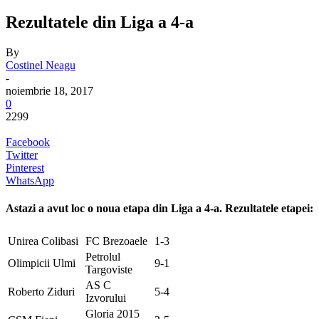
Rezultatele din Liga a 4-a
By
Costinel Neagu
-
noiembrie 18, 2017
0
2299
Facebook
Twitter
Pinterest
WhatsApp
Astazi a avut loc o noua etapa din Liga a 4-a. Rezultatele etapei:
Unirea Colibasi
FC Brezoaele
1-3
Petrolul
Olimpicii Ulmi
9-1
Targoviste
AS C
Roberto Ziduri
5-4
Izvorului
Gloria 2015