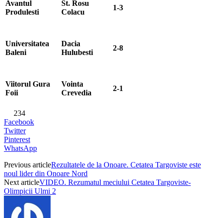
Avantul
St. Rosu
1-3
Produlesti
Colacu
Universitatea
Dacia
2-8
Baleni
Hulubesti
Viitorul Gura
Vointa
2-1
Foii
Crevedia
234
Facebook
Twitter
Pinterest
WhatsApp
Previous article
Rezultatele de la Onoare. Cetatea Targoviste este
noul lider din Onoare Nord
Next article
VIDEO. Rezumatul meciului Cetatea Targoviste-
Olimpicii Ulmi 2