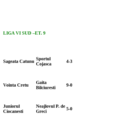
LIGA VI SUD
–
ET. 9
Sportul
Sageata Catunu
4-3
Cojasca
Gaita
Vointa Cretu
9-0
Bilciuresti
Juniorul
Neajlovul P. de
5-0
Ciocanesti
Greci