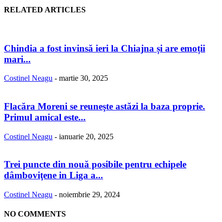
RELATED ARTICLES
Chindia a fost invinsă ieri la Chiajna și are emoții
mari...
Costinel Neagu
-
martie 30, 2025
Flacăra Moreni se reuneşte astăzi la baza proprie.
Primul amical este...
Costinel Neagu
-
ianuarie 20, 2025
Trei puncte din nouă posibile pentru echipele
dâmboviţene in Liga a...
Costinel Neagu
-
noiembrie 29, 2024
NO COMMENTS