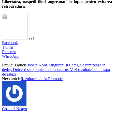
Libertatea, oaspetii fiind angreanati in lupta pentru evitarea
retrogradarii.
221
Facebook
Twitter
Pinterest
WhatsApp
Previous article
0noare Nord. Ungureni si Caragiale remizeaza in
derby. Doicesti se apropie la doua puncte. Vezi rezultatele din etapa
de astazi
Next article
Rezultatele de la Promotie
Costinel Neagu