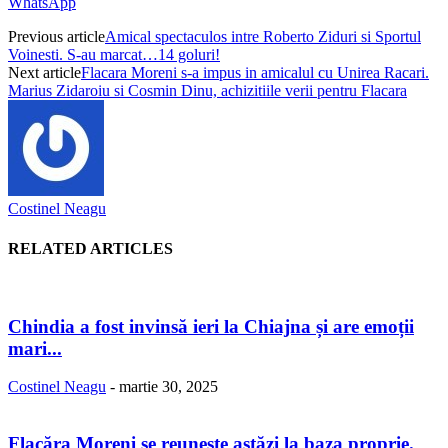
WhatsApp
Previous article
Amical spectaculos intre Roberto Ziduri si Sportul
Voinesti. S-au marcat…14 goluri!
Next article
Flacara Moreni s-a impus in amicalul cu Unirea Racari.
Marius Zidaroiu si Cosmin Dinu, achizitiile verii pentru Flacara
Costinel Neagu
RELATED ARTICLES
Chindia a fost invinsă ieri la Chiajna și are emoții
mari...
Costinel Neagu
-
martie 30, 2025
Flacăra Moreni se reuneşte astăzi la baza proprie.