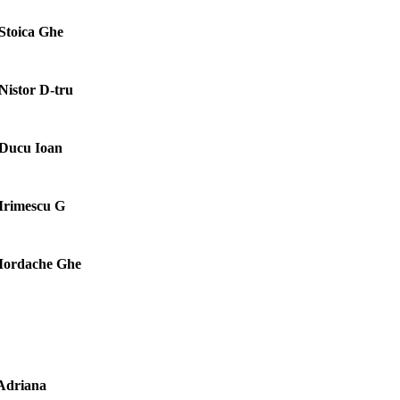
Stoica Ghe
Nistor D-tru
Ducu Ioan
Irimescu G
Iordache Ghe
Adriana