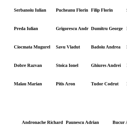
Serbanoiu Iulian
Pucheanu Florin
Filip Florin
Preda Iulian
Grigorescu Andr
Dumitru George
Ciocmata Mugurel
Savu Vladut
Badoiu Andrea
Dobre Razvan
Stoica Ionel
Ghiures Andrei
Malau Marian
Pitis Aron
Tudor Codrut
Andronache Richard
Paunescu Adrian
Bucur 