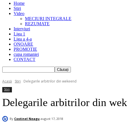
Home
Stiri
Video
MECIURI INTEGRALE
REZUMATE
Interviuri
Liga 1
Liga a 4-a
ONOARE
PROMOTIE
cupa romaniei
CONTACT
Acasă
Stiri
Delegarile arbitrilor din wekeend
Stiri
Delegarile arbitrilor din we
By
Costinel Neagu
august 17, 2018