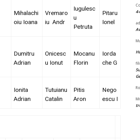
Co
Iugulesc
4-
Mihalachi
Vremaro
Pitaru
u
oiu Ioana
iu Andr
Ionel
ad
Petruta
Av
Mu
H
Dumitru
Onicesc
Mocanu
Iorda
Adrian
u Ionut
Florin
che G
fi
Su
G
Ro
Ionita
Tutuianu
Pitis
Nego
Adrian
Catalin
Aron
escu I
Mi
tr