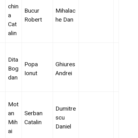
chin
Bucur
Mihalac
a
Robert
he Dan
Cat
alin
Dita
Popa
Ghiures
Bog
Ionut
Andrei
dan
Mot
Dumitre
an
Serban
scu
Mih
Catalin
Daniel
ai