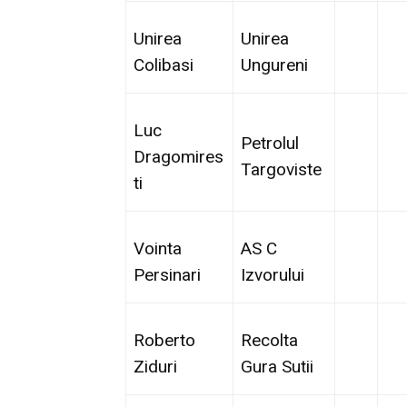
Unirea
Unirea
Colibasi
Ungureni
Luc
Petrolul
Dragomires
Targoviste
ti
Vointa
AS C
Persinari
Izvorului
Roberto
Recolta
Ziduri
Gura Sutii