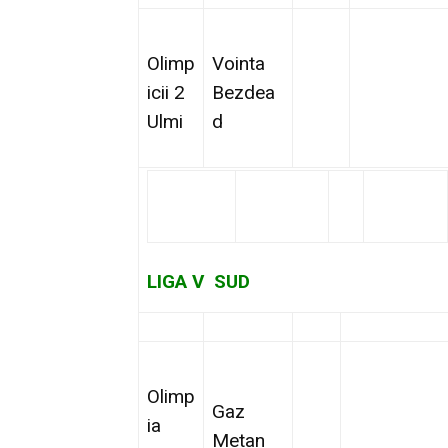
Olimp
Vointa
icii 2
Bezdea
Ulmi
d
LIGA V SUD
Olimp
Gaz
ia
Metan