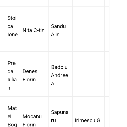
Stoi
ca
Sandu
Nita C-tin
Ione
Alin
l
Pre
Badoiu
da
Denes
Andree
Iulia
Florin
a
n
Mat
Sapuna
ei
Mocanu
ru
Irimescu G
Bog
Florin