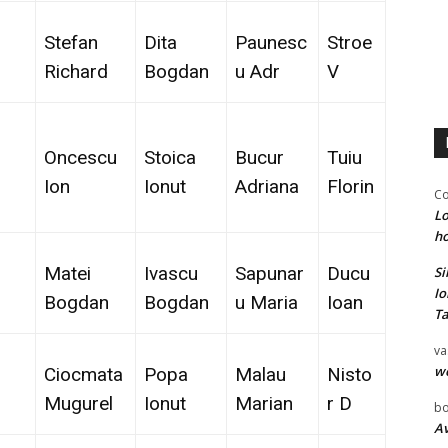
Stefan
Dita
Paunesc
Stroe
Richard
Bogdan
u Adr
V
Oncescu
Stoica
Bucur
Tuiu
Ion
Ionut
Adriana
Florin
Co
Lo
ho
Matei
Ivascu
Sapunar
Ducu
Si
Io
Bogdan
Bogdan
u Maria
Ioan
Ta
va
w
Ciocmata
Popa
Malau
Nisto
Mugurel
Ionut
Marian
r D
bo
Av