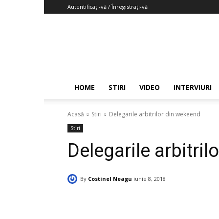
Autentificați-vă / Înregistrați-vă
Fotbaljudetean.info
HOME
STIRI
VIDEO
INTERVIURI
Acasă
Stiri
Delegarile arbitrilor din wekeend
Stiri
Delegarile arbitri
By
Costinel Neagu
iunie 8, 2018
Facebook
Twitter
Pinte