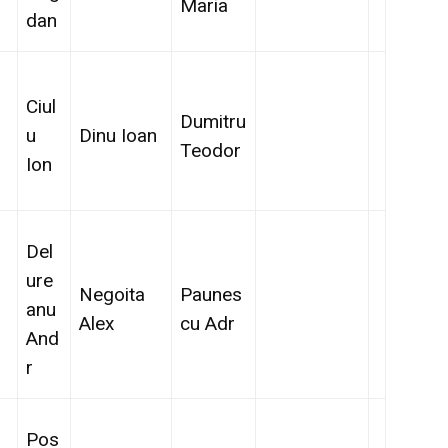
Maria
dan
Ciul
Dumitru
u
Dinu Ioan
Teodor
Ion
Del
ure
Negoita
Paunes
anu
Alex
cu Adr
And
r
Pos