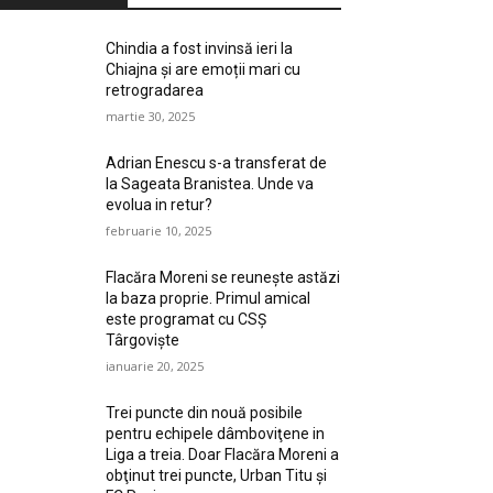
Chindia a fost invinsă ieri la
Chiajna și are emoții mari cu
retrogradarea
martie 30, 2025
Adrian Enescu s-a transferat de
la Sageata Branistea. Unde va
evolua in retur?
februarie 10, 2025
Flacăra Moreni se reuneşte astăzi
la baza proprie. Primul amical
este programat cu CSȘ
Târgovişte
ianuarie 20, 2025
Trei puncte din nouă posibile
pentru echipele dâmboviţene in
Liga a treia. Doar Flacăra Moreni a
obţinut trei puncte, Urban Titu şi