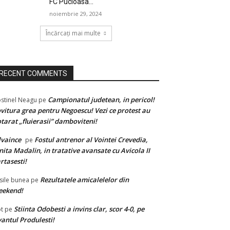
FC Pucioasa...
noiembrie 29, 2024
Încărcați mai multe
RECENT COMMENTS
Campionatul judetean, in pericol!
stinel Neagu
pe
vitura grea pentru Negoescu! Vezi ce protest au
tarat „fluierasii” damboviteni!
lvaince
Fostul antrenor al Vointei Crevedia,
pe
nita Madalin, in tratative avansate cu Avicola II
rtasesti!
Rezultatele amicalelelor din
sile bunea
pe
eekend!
Stiinta Odobesti a invins clar, scor 4-0, pe
t
pe
antul Produlesti!