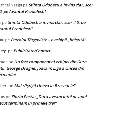
Stiinta Odobesti a invins clar, scor
stinel Neagu
pe
0, pe Avantul Produlesti!
Stiinta Odobesti a invins clar, scor 4-0, pe
i
pe
antul Produlesti!
Petrolul Târgovişte – o echipă „liniştită”
tu
pe
uey
Publicitate/Contact
pe
Un fost component al echipei din Gura
limon
pe
tii, George Dragne, joaca in Liga a cincea din
ermania!
Mai câștigă cineva la Brezoaele?
bert
pe
Florin Posta: „Daca aveam lotul de anul
tus
pe
ecut terminam in primele trei”