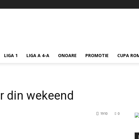
LIGA 1
LIGA A 4-A
ONOARE
PROMOTIE
CUPA ROM
lor din wekeend
1910
0
rest
WhatsApp