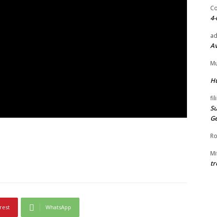
Co
4-
ad
Av
Mu
H
fi
Su
G
Ro
Mi
tr
rest
WhatsApp