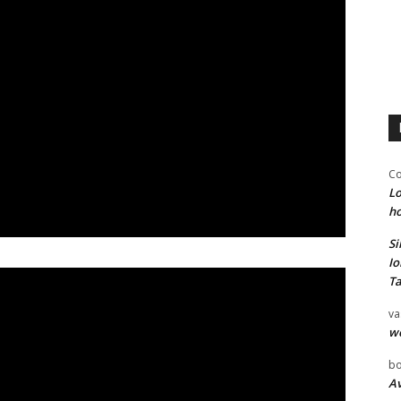
Co
Lo
ho
Si
Io
Ta
va
w
bo
Av