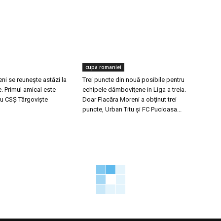
cupa romaniei
ni se reuneşte astăzi la
Trei puncte din nouă posibile pentru
. Primul amical este
echipele dâmboviţene in Liga a treia.
u CSȘ Târgovişte
Doar Flacăra Moreni a obţinut trei
puncte, Urban Titu şi FC Pucioasa...