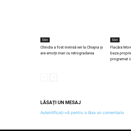
Stiri
Stiri
Chindia a fost invinsă ieri la Chiajna și
Flacăra More
are emoții mari cu retrogradarea
baza proprie
programat c
LĂSAȚI UN MESAJ
Autentificați-vă pentru a lăsa un comentariu