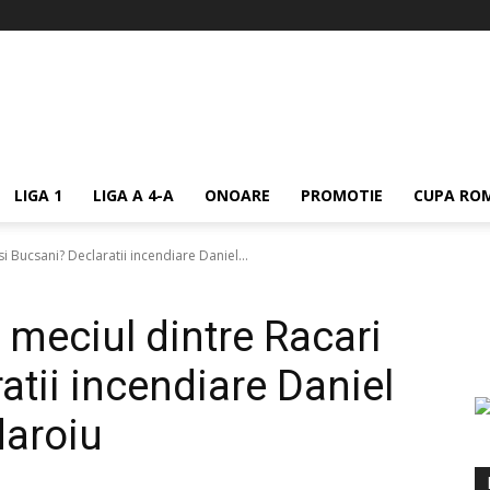
LIGA 1
LIGA A 4-A
ONOARE
PROMOTIE
CUPA ROM
si Bucsani? Declaratii incendiare Daniel...
t meciul dintre Racari
atii incendiare Daniel
daroiu