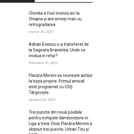
Chindia a fost invinsă ieri la
Chiajna și are emoții mari cu
retrogradarea
martie 30, 2025
Adrian Enescu s-a transferat de
la Sageata Branistea. Unde va
evolua in retur?
februarie 10, 2025
Flacăra Moreni se reuneşte astăzi
la baza proprie. Primul amical
este programat cu CSȘ
Târgovişte
ianuarie 20, 2025
Trei puncte din nouă posibile
pentru echipele dâmboviţene in
Liga a treia. Doar Flacăra Moreni a
obţinut trei puncte, Urban Titu şi