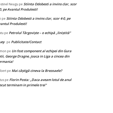
Stiinta Odobesti a invins clar, scor
stinel Neagu
pe
0, pe Avantul Produlesti!
Stiinta Odobesti a invins clar, scor 4-0, pe
i
pe
antul Produlesti!
Petrolul Târgovişte – o echipă „liniştită”
tu
pe
uey
Publicitate/Contact
pe
Un fost component al echipei din Gura
limon
pe
tii, George Dragne, joaca in Liga a cincea din
ermania!
Mai câștigă cineva la Brezoaele?
bert
pe
Florin Posta: „Daca aveam lotul de anul
tus
pe
ecut terminam in primele trei”