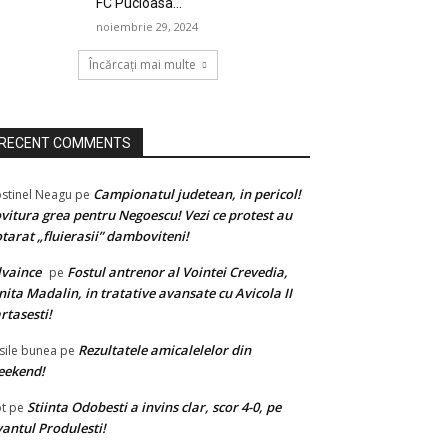
FC Pucioasa...
noiembrie 29, 2024
Încărcați mai multe
RECENT COMMENTS
Campionatul judetean, in pericol!
stinel Neagu
pe
vitura grea pentru Negoescu! Vezi ce protest au
tarat „fluierasii” damboviteni!
lvaince
Fostul antrenor al Vointei Crevedia,
pe
nita Madalin, in tratative avansate cu Avicola II
rtasesti!
Rezultatele amicalelelor din
sile bunea
pe
eekend!
Stiinta Odobesti a invins clar, scor 4-0, pe
t
pe
antul Produlesti!