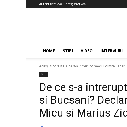
Autentificați-vă / Înregistrați-vă
Fotbaljudetean.info
HOME
STIRI
VIDEO
INTERVIURI
Acasă
Stiri
De ce s-a intrerupt meciul dintre Racari 
Stiri
De ce s-a intrerup
si Bucsani? Declar
Micu si Marius Zi