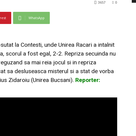
3657
0
rest
WhatsApp
sutat la Contesti, unde Unirea Racari a intalnit
, scorul a fost egal, 2-2. Repriza secuinda nu
eguzand sa mai reia jocul si in repriza
at sa desluseasca misterul si a stat de vorba
ius Zidaroiu (Unirea Bucsani).
Reporter: