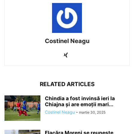
Costinel Neagu
RELATED ARTICLES
Chindia a fost invinsă ieri la
Chiajna și are emoții mari...
Costinel Neagu
-
martie 30, 2025
Flacăra Moreni se reuneşte