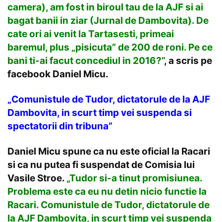
camera), am fost in biroul tau de la AJF si ai
bagat banii in ziar (Jurnal de Dambovita). De
cate ori ai venit la Tartasesti, primeai
baremul, plus „pisicuta” de 200 de roni. Pe ce
bani ti-ai facut concediul in 2016?”
, a scris pe
facebook Daniel Micu.
„Comunistule de Tudor, dictatorule de la AJF
Dambovita, in scurt timp vei suspenda si
spectatorii din tribuna”
Daniel Micu spune ca nu este oficial la Racari
si ca nu putea fi suspendat de Comisia lui
Vasile Stroe.
„Tudor si-a tinut promisiunea.
Problema este ca eu nu detin nicio functie la
Racari. Comunistule de Tudor, dictatorule de
la AJF Dambovita, in scurt timp vei suspenda