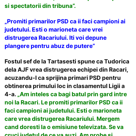
si spectatorii din tribuna”.
„Promiti primarilor PSD ca ii faci campioni ai
judetului. Esti o marioneta care vrei
distrugerea Racariului. Iti voi depune
plangere pentru abuz de putere”
Fostul sef de la Tartasesti spune ca Tudorica
dela AJF vrea distrugerea echipei din Racari,
acuzandu-l ca sprijina primari PSD pentru
obtinerea primului loc in clasamentul Ligii a
4-a.
„Am inteles ca bagi batul prin gard intre
noi la Racari. Le promiti primarilor PSD ca ii
faci campioni ai judetului. Esti o marioneta
care vrea distrugerea Racariului. Mergem
cand doresti la o emisiune televizata. Se va
cruci judetul de ce va auzi. Am probe si