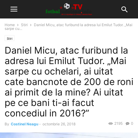
Home
Stiri
Daniel Micu, atac furibund la adresa lui Emilut Tudor. „Mai
sarpe cu...
Stiri
Daniel Micu, atac furibund la
adresa lui Emilut Tudor. „Mai
sarpe cu ochelari, ai uitat
cate bancnote de 200 de roni
ai primit de la mine? Ai uitat
pe ce bani ti-ai facut
concediul in 2016?”
2195
0
By
Costinel Neagu
-
octombrie 26, 2018