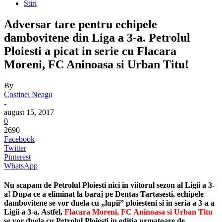
Stiri
Adversar tare pentru echipele
dambovitene din Liga a 3-a. Petrolul
Ploiesti a picat in serie cu Flacara
Moreni, FC Aninoasa si Urban Titu!
By
Costinel Neagu
-
august 15, 2017
0
2690
Facebook
Twitter
Pinterest
WhatsApp
Nu scapam de Petrolul Ploiesti nici in viitorul sezon al Ligii a 3-
a! Dupa ce a eliminat la baraj pe Dentas Tartasesti, echipele
dambovitene se vor duela cu „lupii” ploiesteni si in seria a 3-a a
Ligii a 3-a. Astfel,
Flacara Moreni, FC Aninoasa si Urban Titu
se vor duela cu
Petrolul Ploiesti in editia urmatoare de