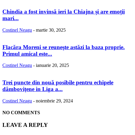
Chindia a fost invinsă ieri la Chiajna și are emoții
mari...
Costinel Neagu
-
martie 30, 2025
Flacăra Moreni se reuneşte astăzi la baza proprie.
Primul amical este...
Costinel Neagu
-
ianuarie 20, 2025
Trei puncte din nouă posibile pentru echipele
dâmboviţene in Liga a...
Costinel Neagu
-
noiembrie 29, 2024
NO COMMENTS
LEAVE A REPLY