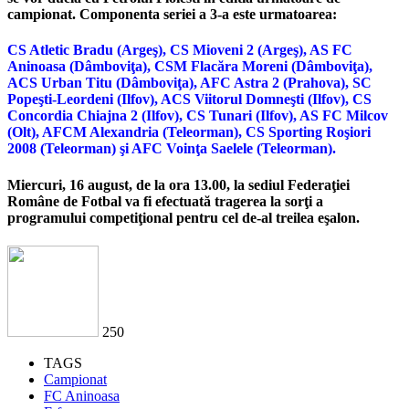
campionat. Componenta seriei a 3-a este urmatoarea:
CS Atletic Bradu (Argeş), CS Mioveni 2 (Argeş), AS FC
Aninoasa (Dâmboviţa), CSM Flacăra Moreni (Dâmboviţa),
ACS Urban Titu (Dâmboviţa), AFC Astra 2 (Prahova), SC
Popeşti-Leordeni (Ilfov), ACS Viitorul Domneşti (
Ilfov), CS
Concordia Chiajna 2 (Ilfov), CS Tunari (Ilfov), AS FC Milcov
(Olt), AFCM Alexandria (Teleorman), CS Sporting Roşiori
2008 (Teleorman) şi AFC Voinţa Saelele (Teleorman).
Miercuri, 16 august, de la ora 13.00, la sediul Federaţiei
Române de Fotbal va fi efectuată tragerea la sorţi a
programului competiţional pentru cel de-al treilea eşalon.
250
TAGS
Campionat
FC Aninoasa