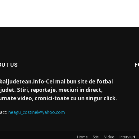
OUT US
F
baljudetean.info-Cel mai bun site de fotbal
judet. Stiri, reportaje, meciuri in direct,
umate video, cronici-toate cu un singur click.
act:
neagu_costinel@yahoo.com
Home
Stiri
Video
Interviuri