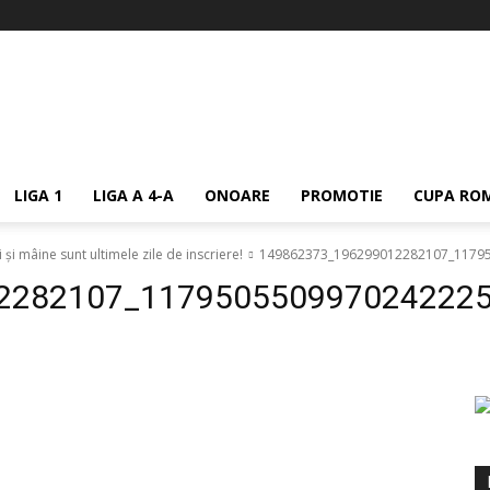
LIGA 1
LIGA A 4-A
ONOARE
PROMOTIE
CUPA ROM
și mâine sunt ultimele zile de inscriere!
149862373_196299012282107_1179
2282107_117950550997024222