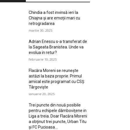
Chindia a fost invinsă ieri la
Chiajna și are emoții mari cu
retrogradarea
martie 30, 2025
Adrian Enescu s-a transferat de
la Sageata Branistea. Unde va
evolua in retur?
februarie 10, 2025
Flacăra Moreni se reuneşte
astăzi la baza proprie. Primul
amical este programat cu CSȘ
Târgovişte
ianuarie 20, 2025
Trei puncte din nouă posibile
pentru echipele dâmboviţene in
Liga a treia. Doar Flacăra Moreni
a obţinut trei puncte, Urban Titu
şi FC Pucioasa...