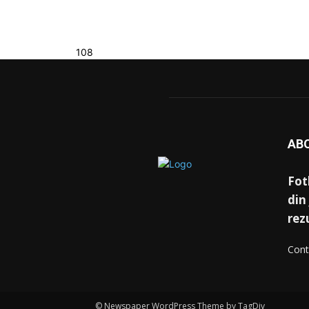
108
AB
Fot
din 
rez
Cont
© Newspaper WordPress Theme by TagDiv