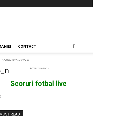
ANIEI
CONTACT
505509970242225_n
5_n
- Advertisment -
Scoruri fotbal live
MOST READ