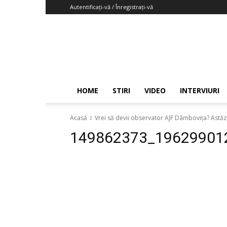
Autentificați-vă / Înregistrați-vă
Fotbaljudetean.info
HOME
STIRI
VIDEO
INTERVIURI
Acasă
Vrei să devii observator AJF Dâmbovița? Astăzi 
149862373_19629901