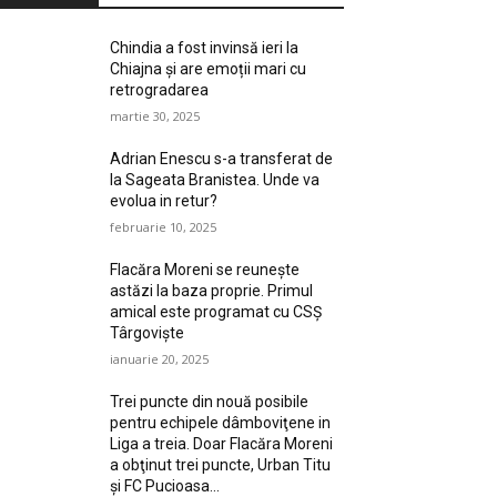
Chindia a fost invinsă ieri la
Chiajna și are emoții mari cu
retrogradarea
martie 30, 2025
Adrian Enescu s-a transferat de
la Sageata Branistea. Unde va
evolua in retur?
februarie 10, 2025
Flacăra Moreni se reuneşte
astăzi la baza proprie. Primul
amical este programat cu CSȘ
Târgovişte
ianuarie 20, 2025
Trei puncte din nouă posibile
pentru echipele dâmboviţene in
Liga a treia. Doar Flacăra Moreni
a obţinut trei puncte, Urban Titu
şi FC Pucioasa...