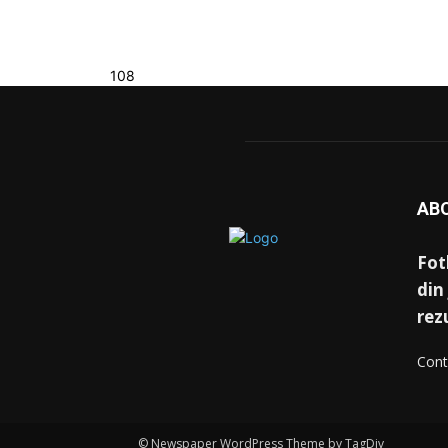
108
AB
Fot
din 
rez
Cont
© Newspaper WordPress Theme by TagDiv