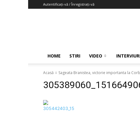
Autentificați-vă / Înregistrați-vă
Fotbaljudetean.info
HOME
STIRI
VIDEO
INTERVIUR
Acasă
Sageata Branistea, victorie importanta la Corb
305389060_15166490