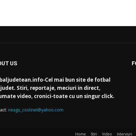
OUT US
F
baljudetean.info-Cel mai bun site de fotbal
judet. Stiri, reportaje, meciuri in direct,
umate video, cronici-toate cu un singur click.
act:
neagu_costinel@yahoo.com
Home
Stiri
Video
Interviuri