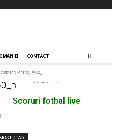
OMANIEI
CONTACT
5705217919312016560_n
60_n
- Advertisment -
Scoruri fotbal live
MOST READ