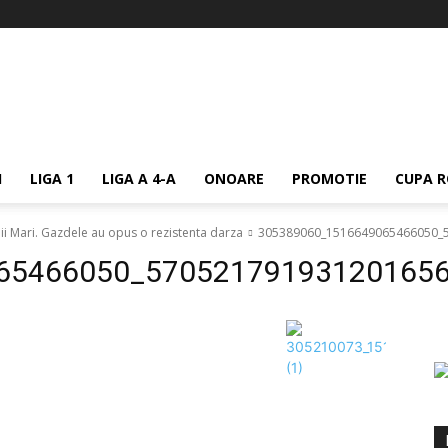
I
LIGA 1
LIGA A 4-A
ONOARE
PROMOTIE
CUPA R
ii Mari. Gazdele au opus o rezistenta darza
305389060_1516649065466050_
65466050_57052179193120165