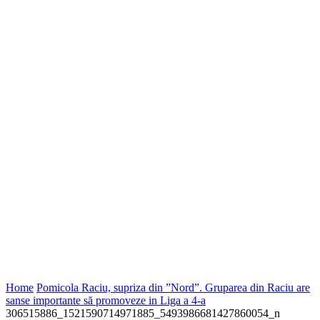
Home
Pomicola Raciu, supriza din ”Nord”. Gruparea din Raciu are
sanse importante să promoveze in Liga a 4-a
306515886_1521590714971885_5493986681427860054_n