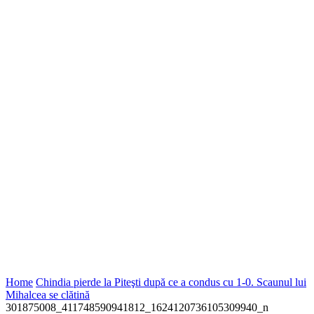
Home
Chindia pierde la Piteşti după ce a condus cu 1-0. Scaunul lui
Mihalcea se clătină
301875008_411748590941812_1624120736105309940_n