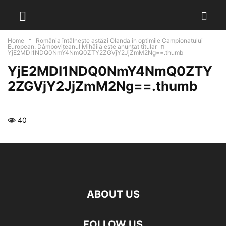
Home
România întâlneşte astăzi Olanda în optimile Campionatului
European. Dâmboviţeanul Mihăilă este anunţat titular
YjE2MDI1NDQ0NmY4NmQ0ZTY2ZGVjY2JjZmM2Ng==.thumb
YjE2MDI1NDQ0NmY4NmQ0ZTY
2ZGVjY2JjZmM2Ng==.thumb
40
ABOUT US
FOLLOW US