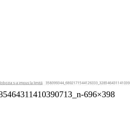
lobozia s-a impus la limită
358099344_6892171544126333_328546431141039
85464311410390713_n-696×398