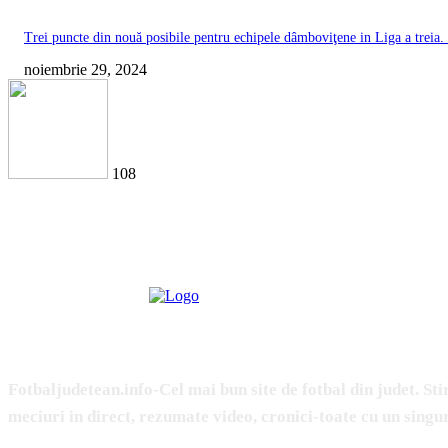
Trei puncte din nouă posibile pentru echipele dâmboviţene in Liga a treia.
noiembrie 29, 2024
108
ABOUT US
Fotbaljudetean.info-Cel mai bun site de fotbal din judet. Stir
meciuri in direct, rezumate video, cronici-toate cu un singur