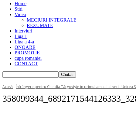
Home
Stiri
Video
MECIURI INTEGRALE
REZUMATE
Interviuri
Liga 1
Liga a 4-a
ONOARE
PROMOTIE
cupa romaniei
CONTACT
Acasă
Înfrângere pentru Chindia Târgovişte în primul amical al verii. Unirea S
358099344_6892171544126333_32