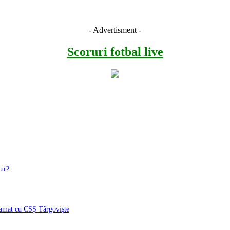
- Advertisment -
Scoruri fotbal live
tur?
gramat cu CSȘ Târgovişte