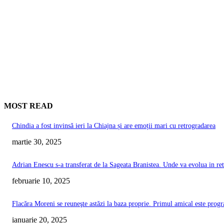
MOST READ
Chindia a fost invinsă ieri la Chiajna și are emoții mari cu retrogradarea
martie 30, 2025
Adrian Enescu s-a transferat de la Sageata Branistea. Unde va evolua in re
februarie 10, 2025
Flacăra Moreni se reuneşte astăzi la baza proprie. Primul amical este pro
ianuarie 20, 2025